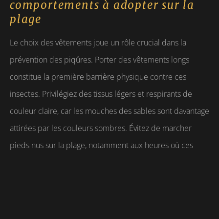
comportements à adopter sur la
plage
Le choix des vêtements joue un rôle crucial dans la
prévention des piqûres. Porter des vêtements longs
constitue la première barrière physique contre ces
insectes. Privilégiez des tissus légers et respirants de
couleur claire, car les mouches des sables sont davantage
attirées par les couleurs sombres. Évitez de marcher
pieds nus sur la plage, notamment aux heures où ces
insectes sont les plus actifs, soit en milieu de matinée, au
crépuscule et à l'aube. Secouer systématiquement vos
vêtements et votre serviette avant de vous asseoir permet
d'éliminer les insectes qui auraient pu s'y poser.