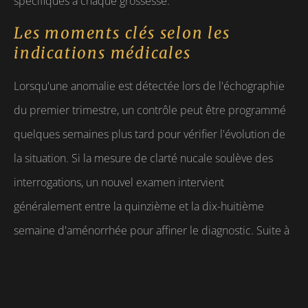
spécifiques à chaque grossesse.
Les moments clés selon les
indications médicales
Lorsqu'une anomalie est détectée lors de l'échographie
du premier trimestre, un contrôle peut être programmé
quelques semaines plus tard pour vérifier l'évolution de
la situation. Si la mesure de clarté nucale soulève des
interrogations, un nouvel examen intervient
généralement entre la quinzième et la dix-huitième
semaine d'aménorrhée pour affiner le diagnostic. Suite à
l'échographie morphologique réalisée vers la vingt-
deuxième semaine, un contrôle peut être planifié environ
quatre semaines après si certains organes nécessitent